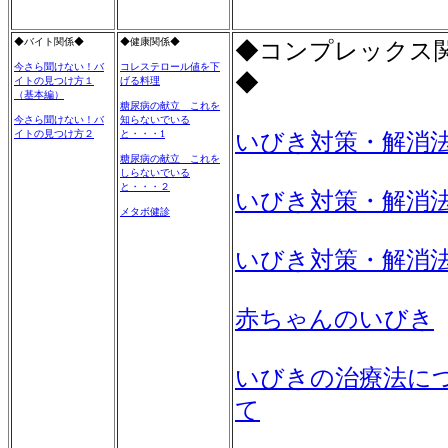
◆バイト関係◆
◆健康関係◆
◆コンプレックス
今さら聞けない！バ
コレステロール値を下
◆
イトの見つけ方１
げる料理
（基本編）
糖尿病の献立 これを
今さら聞けない！バ
知らないでいる
イトの見つけ方２
と・・・1
いびき対策・解消
糖尿病の献立 これを
しらないでいる
と・・・２
いびき対策・解消
メタボ健診
いびき対策・解消
赤ちゃんのいびき
いびきの治療法に
て