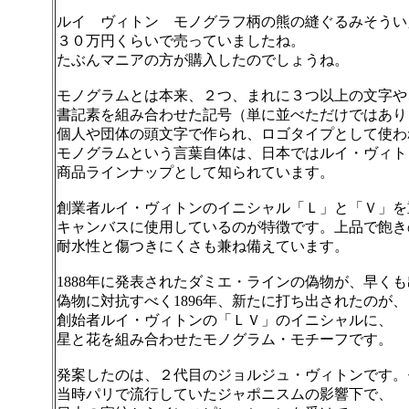
ルイ ヴィトン モノグラフ柄の熊の縫ぐるみそうい
３０万円くらいで売っていましたね。
たぶんマニアの方が購入したのでしょうね。
モノグラムとは本来、２つ、まれに３つ以上の文字や
書記素を組み合わせた記号（単に並べただけではあり
個人や団体の頭文字で作られ、ロゴタイプとして使わ
モノグラムという言葉自体は、日本ではルイ・ヴィト
商品ラインナップとして知られています。
創業者ルイ・ヴィトンのイニシャル「Ｌ」と「Ｖ」を
キャンバスに使用しているのが特徴です。上品で飽き
耐水性と傷つきにくさも兼ね備えています。
1888年に発表されたダミエ・ラインの偽物が、早く
偽物に対抗すべく1896年、新たに打ち出されたのが、
創始者ルイ・ヴィトンの「ＬＶ」のイニシャルに、
星と花を組み合わせたモノグラム・モチーフです。
発案したのは、２代目のジョルジュ・ヴィトンです。
当時パリで流行していたジャポニスムの影響下で、