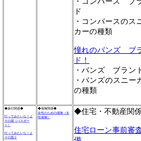
・コンバース ブ
ド
・コンバースのス
カーの種類
憧れのバンズ ブ
ド！
・バンズ ブラン
・バンズのスニー
の種類
◆旅行関係◆
◆保険関係◆
◆住宅・不動産関
女性のための保険（女
行ってみたいな！よ
性保険）
その国（パスポー
ト）
住宅ローン事前審
行ってみたいな！よ
その国２
備